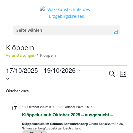
Seite wählen
Klöppeln
Veranstaltungen
Klöppeln
Veranstaltungen
17/10/2025
 - 
19/10/2026
Verans
Ver
Suche
Liste
Ans
Datum
Suche
Nav
wählen.
und
Oktober 2025
Ansich
Naviga
FR.
17
13. Oktober 2025: 9:00
-
17. Oktober 2025: 15:00
Klöppelurlaub Oktober 2025 – ausgebucht –
Obere Schloßstraße 36,
Klöppelschule im Schloss Schwarzenberg
Schwarzenberg/Erzgebirge, Deutschland