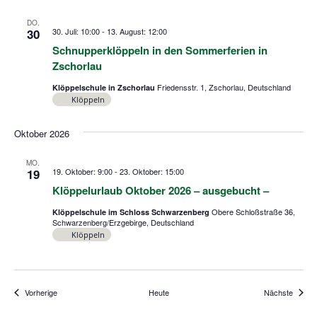
DO.
30
30. Juli: 10:00
-
13. August: 12:00
Schnupperklöppeln in den Sommerferien in
Zschorlau
Friedensstr. 1, Zschorlau, Deutschland
Klöppelschule in Zschorlau
Klöppeln
Oktober 2026
MO.
19
19. Oktober: 9:00
-
23. Oktober: 15:00
Klöppelurlaub Oktober 2026 – ausgebucht –
Obere Schloßstraße 36,
Klöppelschule im Schloss Schwarzenberg
Schwarzenberg/Erzgebirge, Deutschland
Klöppeln
Veranstaltungen
Verans
Vorherige
Heute
Nächste