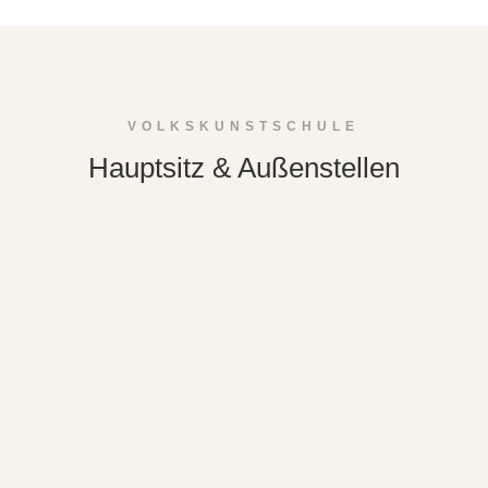
VOLKSKUNSTSCHULE
Hauptsitz & Außenstellen
Schwarzenberg
Volkskunstschule des Erzgebirgskreises
Obere Schloßstraße 36
08340 Schwarzenberg
Tel.: 03774 178673