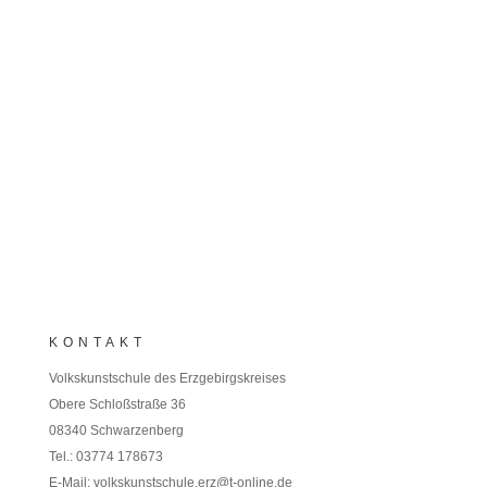
kennen.
Herzliche Grüße
Kerstin L.
KONTAKT
Volkskunstschule des Erzgebirgskreises
Obere Schloßstraße 36
08340 Schwarzenberg
Tel.: 03774 178673
E-Mail:
volkskunstschule.erz@t-online.de