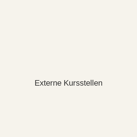
Zschorlau
Außenstelle Zschorlau
Friedensstr.1
08321 Zschorlau
Tel.: 0173 7182178
Externe Kursstellen
“Fritz-Körner-Haus” Beierfeld
Bermsgrün (Klöppeln)
Bermsgrün (Schnitzen)