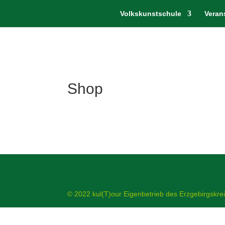
Volkskunstschule
Veran
Shop
© 2022 kul(T)our Eigenbetrieb des Erzgebirgskre