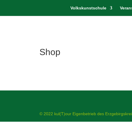
Volkskunstschule
Veran
Shop
© 2022 kul(T)our Eigenbetrieb des Erzgebirgskre