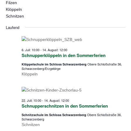
Nav
Filzen
und
Klöppeln
2026
Schnitzen
Laufend
Ansicht
Navigat
6. Juli: 10:00
-
14. August: 12:00
Schnupperklöppeln in den Sommerferien
Obere Schloßstraße 36,
Klöppelschule im Schloss Schwarzenberg
Schwarzenberg/Erzgebirge
Klöppeln
22. Juli: 10:00
-
14. August: 12:00
Schnupperschnitzen in den Sommerferien
Obere Schloßstraße 36,
Schnitzschule im Schloss Schwarzenberg
Schwarzenberg
Schnitzen